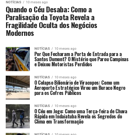
NOTÍCIAS
10 meses ago
Quando o Céu Desaba: Como a
Paralisação da Toyota Revela a
Fragilidade Oculta dos Negócios
Modernos
NOTÍCIAS
10 meses ago
Por Que Fecharam a Porta de Entrada para a
Santos Dumont? O Mistério que Parou Campinas
e Deixou Motoristas Perdidos
NOTÍCIAS
10 meses ago
O Colapso Bilionário de Viracopos: Como um
Aeroporto Estratégico Virou um Buraco Negro
para os Cofres Públicos
NOTÍCIAS
10 meses ago
O Céu em Jogo: Como uma Terça-feira de Chuva
Rápida em Indaiatuba Revela os Segredos do
Clima em Transformação
NOTÍCIAS
10 meses ago