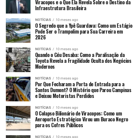
Viracopos e o Que Ela Revela Sobre o Destino da
Infraestrutura Brasileira
NOTÍCIAS
10 meses ago
O Segredo que a Ypê Guardava: Como um Estágio
Pode Ser o Trampolim para Sua Carreira em
2026
NOTÍCIAS
10 meses ago
Quando o Céu Desaba: Como a Paralisação da
Toyota Revela a Fragilidade Oculta dos Negócios
Modernos
NOTÍCIAS
10 meses ago
Por Que Fecharam a Porta de Entrada para a
Santos Dumont? O Mistério que Parou Campinas
e Deixou Motoristas Perdidos
NOTÍCIAS
10 meses ago
O Colapso Bilionário de Viracopos: Como um
Aeroporto Estratégico Virou um Buraco Negro
para os Cofres Públicos
NOTÍCIAS
10 meses ago