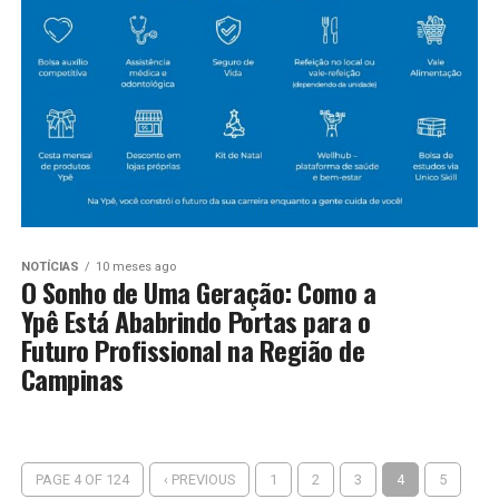
NOTÍCIAS
10 meses ago
O Sonho de Uma Geração: Como a
Ypê Está Ababrindo Portas para o
Futuro Profissional na Região de
Campinas
PAGE 4 OF 124
‹ PREVIOUS
1
2
3
4
5