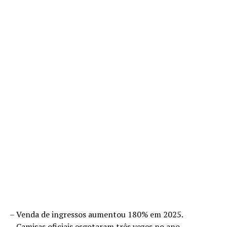
– Venda de ingressos aumentou 180% em 2025.
– Camisas oficiais esgotaram três vezes no ano.