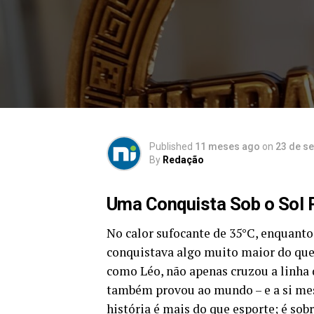
Published
11 meses ago
on
23 de s
By
Redação
Uma Conquista Sob o Sol 
No calor sufocante de 35°C, enquanto 
conquistava algo muito maior do qu
como Léo, não apenas cruzou a linha
também provou ao mundo – e a si mes
história é mais do que esporte; é sob