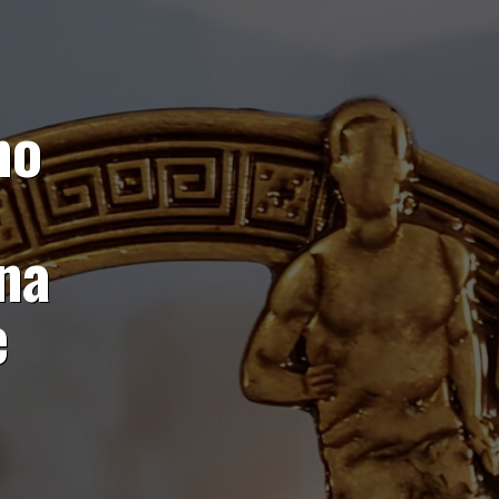
mo
na
e