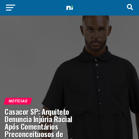
NOTÍCIAS
Casacor SP: Arquiteto
Denuncia Injúria Racial
Após Comentários
Preconceituosos de