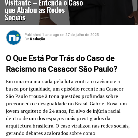
Visitante – Entenda o Caso
que Abalou as Redes
Sociais
Published
1 ano ago
on
27 de julho de 2025
By
Redação
O Que Está Por Trás do Caso de
Racismo na Casacor São Paulo?
Em uma era marcada pela luta contra o racismo e a
busca por igualdade, um episódio recente na Casacor
São Paulo trouxe à tona questões profundas sobre
preconceito e desigualdade no Brasil. Gabriel Rosa, um
jovem arquiteto de 24 anos, foi alvo de injúria racial
dentro de um dos espaços mais prestigiados da
arquitetura brasileira. O caso viralizou nas redes sociais,
gerando debates acalorados sobre como