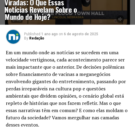
Viradas: O Que Essas
Notícias Revelam Sobre o
Mundo de Hoje?
Published
1 ano ago
on
6 de agosto de 2025
By
Redação
Em um mundo onde as notícias se sucedem em uma
velocidade vertiginosa, cada acontecimento parece ser
mais impactante que o anterior. De decisões polêmicas
sobre financiamento de vacinas a meganegócios
envolvendo gigantes do entretenimento, passando por
perdas irreparáveis na cultura pop e questões
ambientais que dividem opiniões, o cenário global está
repleto de histórias que nos fazem refletir. Mas o que
essas narrativas têm em comum? E como elas moldam o
futuro da sociedade? Vamos mergulhar nas camadas
desses eventos.