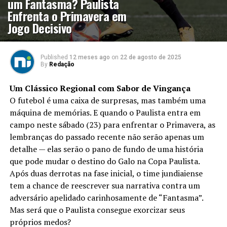
um Fantasma? Paulista
Enfrenta o Primavera em
Jogo Decisivo
Published
12 meses ago
on
22 de agosto de 2025
By
Redação
Um Clássico Regional com Sabor de Vingança
O futebol é uma caixa de surpresas, mas também uma
máquina de memórias. E quando o Paulista entra em
campo neste sábado (23) para enfrentar o Primavera, as
lembranças do passado recente não serão apenas um
detalhe — elas serão o pano de fundo de uma história
que pode mudar o destino do Galo na Copa Paulista.
Após duas derrotas na fase inicial, o time jundiaiense
tem a chance de reescrever sua narrativa contra um
adversário apelidado carinhosamente de “Fantasma”.
Mas será que o Paulista consegue exorcizar seus
próprios medos?