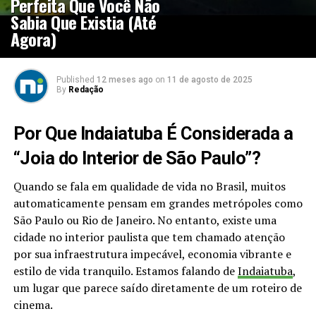
Perfeita Que Você Não
Sabia Que Existia (Até
Agora)
Published
12 meses ago
on
11 de agosto de 2025
By
Redação
Por Que Indaiatuba É Considerada a
“Joia do Interior de São Paulo”?
Quando se fala em qualidade de vida no Brasil, muitos
automaticamente pensam em grandes metrópoles como
São Paulo ou Rio de Janeiro. No entanto, existe uma
cidade no interior paulista que tem chamado atenção
por sua infraestrutura impecável, economia vibrante e
estilo de vida tranquilo. Estamos falando de
Indaiatuba
,
um lugar que parece saído diretamente de um roteiro de
cinema.