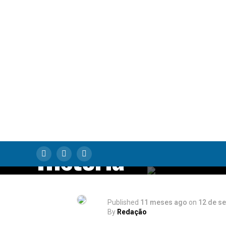
O Crime que Viro
Lenda: A Prisão 
Homem Por Trás 
Maior Assalto ao
Banco Central da
História
Published
11 meses ago
on
12 de s
By
Redação