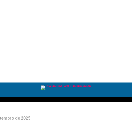
u
do
do
etembro de 2025