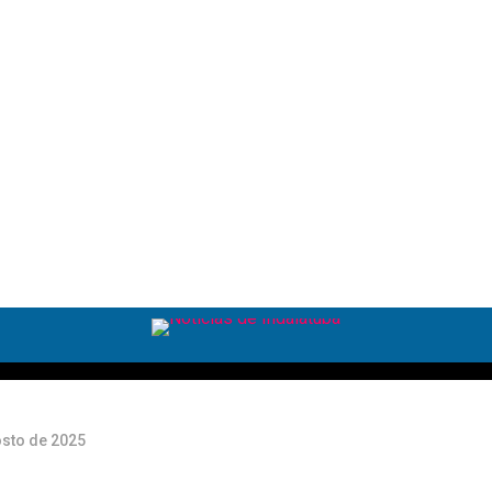
mo
so
osto de 2025