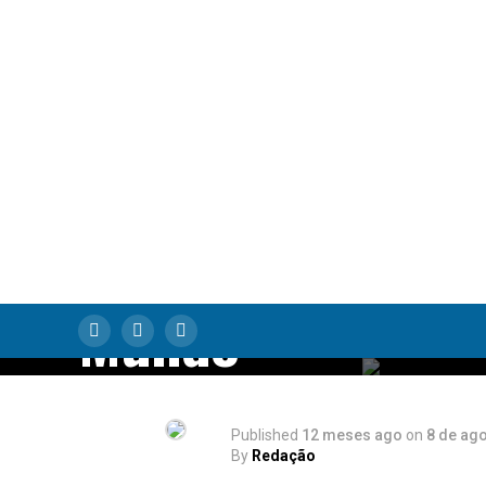
Vegetariano: Co
Escolhas
Alimentares
Moldam Nossa
Identidade e Nos
Mundo
Published
12 meses ago
on
8 de ag
By
Redação