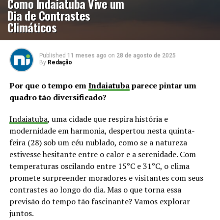
Como Indaiatuba Vive um
Dia de Contrastes
Climáticos
Published
11 meses ago
on
28 de agosto de 2025
By
Redação
Por que o tempo em
Indaiatuba
parece pintar um
quadro tão diversificado?
Indaiatuba
, uma cidade que respira história e
modernidade em harmonia, despertou nesta quinta-
feira (28) sob um céu nublado, como se a natureza
estivesse hesitante entre o calor e a serenidade. Com
temperaturas oscilando entre 15°C e 31°C, o clima
promete surpreender moradores e visitantes com seus
contrastes ao longo do dia. Mas o que torna essa
previsão do tempo tão fascinante? Vamos explorar
juntos.