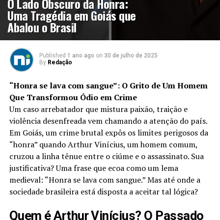
O Lado Obscuro da Honra:
Uma Tragédia em Goiás que
Abalou o Brasil
Published
1 ano ago
on
30 de julho de 2025
By
Redação
“Honra se lava com sangue”: O Grito de Um Homem
Que Transformou Ódio em Crime
Um caso arrebatador que mistura paixão, traição e
violência desenfreada vem chamando a atenção do país.
Em Goiás, um crime brutal expôs os limites perigosos da
“honra” quando Arthur Vinícius, um homem comum,
cruzou a linha tênue entre o ciúme e o assassinato. Sua
justificativa? Uma frase que ecoa como um lema
medieval: “Honra se lava com sangue.” Mas até onde a
sociedade brasileira está disposta a aceitar tal lógica?
Quem é Arthur Vinícius? O Passado