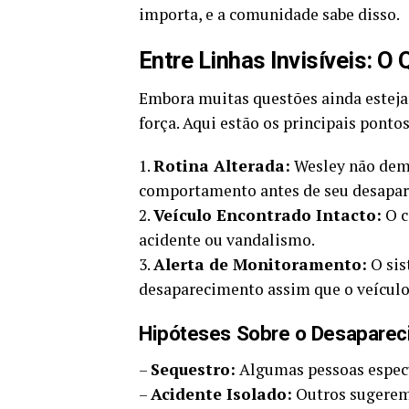
importa, e a comunidade sabe disso.
Entre Linhas Invisíveis: 
Embora muitas questões ainda estej
força. Aqui estão os principais pont
1.
Rotina Alterada:
Wesley não demo
comportamento antes de seu desapa
2.
Veículo Encontrado Intacto:
O c
acidente ou vandalismo.
3.
Alerta de Monitoramento:
O sis
desaparecimento assim que o veículo
Hipóteses Sobre o Desapare
–
Sequestro:
Algumas pessoas especu
–
Acidente Isolado:
Outros sugerem 