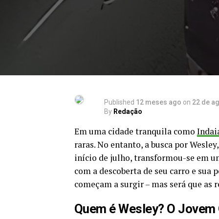
Published
12 meses ago
on
22 de a
By
Redação
Em uma cidade tranquila como
Indai
raras. No entanto, a busca por Wesle
início de julho, transformou-se em 
com a descoberta de seu carro e sua p
começam a surgir – mas será que as 
Quem é Wesley? O Jovem Q