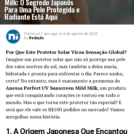
Milk: O Segredo Japonês
Para Uma Pele Protegida e
Radiante Está Aqui
Published
1 ano ago
on
6 de agosto de 2025
By
Redação
Por Que Este Protetor Solar Virou Sensação Global?
Imagine um protetor solar que não só protege sua pele
dos raios nocivos do sol, mas também a deixa macia,
hidratada e pronta para enfrentar o dia. Parece sonho,
certo? No entanto, essa é exatamente a promessa do
Anessa Perfect UV Sunscreen Mild Milk
, um produto
que está conquistando corações (e rostos) em todo o
mundo. Mas o que torna este protetor tão especial? E
será que ele vale os R$500 pedidos no mercado? Vamos
mergulhar nessa história.
1. A Origem Japonesa Que Encantou