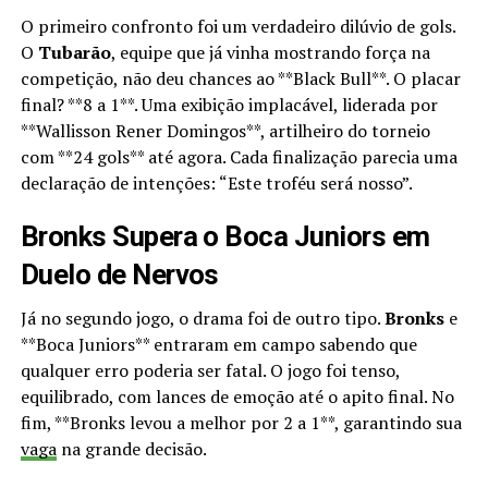
O primeiro confronto foi um verdadeiro dilúvio de gols.
O
Tubarão
, equipe que já vinha mostrando força na
competição, não deu chances ao **Black Bull**. O placar
final? **8 a 1**. Uma exibição implacável, liderada por
**Wallisson Rener Domingos**, artilheiro do torneio
com **24 gols** até agora. Cada finalização parecia uma
declaração de intenções: “Este troféu será nosso”.
Bronks Supera o Boca Juniors em
Duelo de Nervos
Já no segundo jogo, o drama foi de outro tipo.
Bronks
e
**Boca Juniors** entraram em campo sabendo que
qualquer erro poderia ser fatal. O jogo foi tenso,
equilibrado, com lances de emoção até o apito final. No
fim, **Bronks levou a melhor por 2 a 1**, garantindo sua
vaga
na grande decisão.