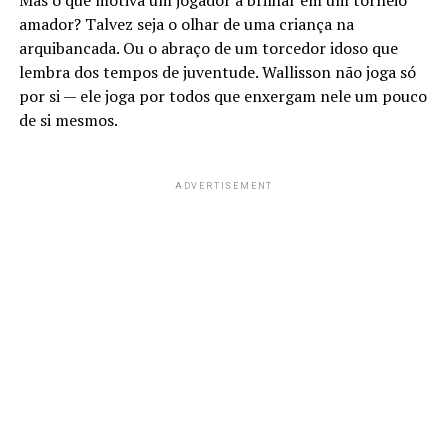
Mas o que motiva um jogador a brilhar em um torneio
amador? Talvez seja o olhar de uma criança na
arquibancada. Ou o abraço de um torcedor idoso que
lembra dos tempos de juventude. Wallisson não joga só
por si — ele joga por todos que enxergam nele um pouco
de si mesmos.
ADVERTISEMENT