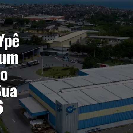
Ypê
 um
 o
Sua
6