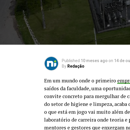
Published
10 meses ago
on
14 de o
By
Redação
Em um mundo onde o primeiro
empr
saídos da faculdade, uma oportunid
convite concreto para mergulhar de ca
do setor de higiene e limpeza, acaba 
o que está em jogo vai muito além de
laboratório de carreira onde teoria e
mentores e gestores que enxergam no