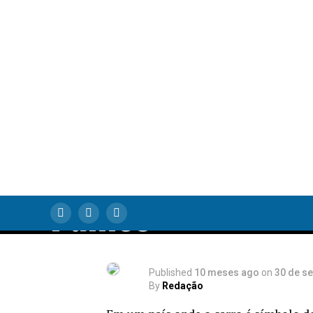
Virou Relíquia? A
Tempestade que
Parou o Brasil e
Deixou
Concessionárias
Pânico
Published
10 meses ago
on
30 de s
By
Redação