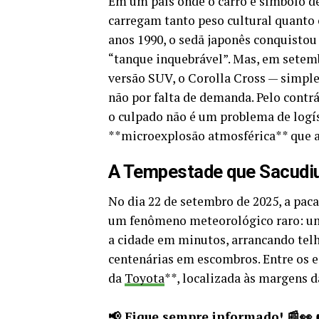
Em um país onde o carro é símbolo de
carregam tanto peso cultural quanto
anos 1990, o sedã japonês conquistou 
“tanque inquebrável”. Mas, em setemb
versão SUV, o Corolla Cross — simpl
não por falta de demanda. Pelo contrá
o culpado não é um problema de logís
**microexplosão atmosférica** que at
A Tempestade que Sacudiu
No dia 22 de setembro de 2025, a pacat
um fenômeno meteorológico raro: 
a cidade em minutos, arrancando tel
centenárias em escombros. Entre os e
da
Toyota
**, localizada às margens 
📢 Fique sempre informado! 📰👀