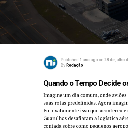
Published
1 ano ago
on
28 de julho 
By
Redação
Quando o Tempo Decide 
Imagine um dia comum, onde aviões 
suas rotas predefinidas. Agora imagin
Foi exatamente isso que aconteceu e
Guarulhos desafiaram a logística aér
contada sobre como pequenos aeropor