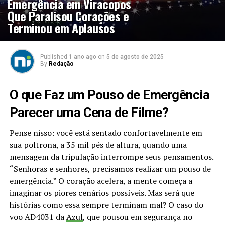
Emergência em Viracopos
Que Paralisou Corações e
Terminou em Aplausos
Published
1 ano ago
on
5 de agosto de 2025
By
Redação
O que Faz um Pouso de Emergência
Parecer uma Cena de Filme?
Pense nisso: você está sentado confortavelmente em
sua poltrona, a 35 mil pés de altura, quando uma
mensagem da tripulação interrompe seus pensamentos.
“Senhoras e senhores, precisamos realizar um pouso de
emergência.” O coração acelera, a mente começa a
imaginar os piores cenários possíveis. Mas será que
histórias como essa sempre terminam mal? O caso do
voo AD4031 da
Azul
, que pousou em segurança no