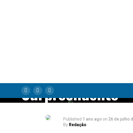
Rotas Inesperada
O Dia em que um
Voo para Campin
Mudou de Destin
por Uma Razão
Surpreendente
Published
1 ano ago
on
26 de julho 
By
Redação