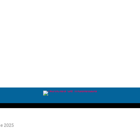
s:
as
o
de 2025