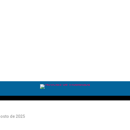
o:
a
a
gosto de 2025