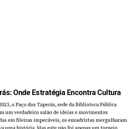
ás: Onde Estratégia Encontra Cultura
025, o Paço dos Taperás, sede da Biblioteca Pública
em um verdadeiro salão de ideias e movimentos
das em fileiras impecáveis, os enxadristas mergulharam
 uma história. Mas este não foi apenas um torneio