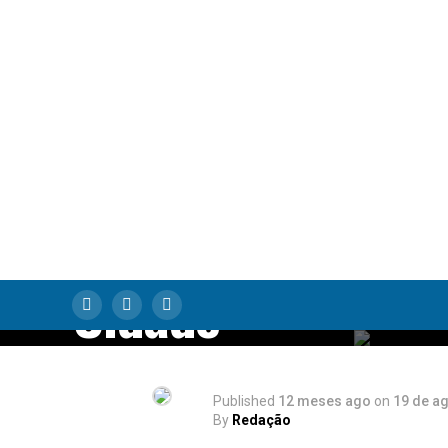
Salto no Tabuleir
Como o Xadrez e 
Cultura se
Encontram para
Transformar um
Cidade
Published
12 meses ago
on
19 de a
By
Redação