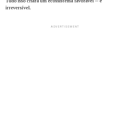
Tudo isso criará um ecossistema favorável — e
irreversível.
ADVERTISEMENT