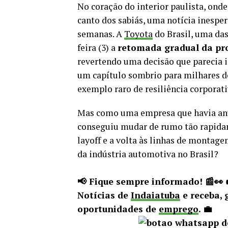
No coração do interior paulista, ond
canto dos sabiás, uma notícia inespe
semanas. A
Toyota
do Brasil, uma da
feira (3) a
retomada gradual da pr
revertendo uma decisão que parecia ir
um capítulo sombrio para milhares d
exemplo raro de resiliência corporat
Mas como uma empresa que havia anun
conseguiu mudar de rumo tão rapida
layoff e a volta às linhas de montage
da indústria automotiva no Brasil?
📢 Fique sempre informado! 📰👀
Notícias de
Indaiatuba
e receba, 
oportunidades de
emprego
. 💼