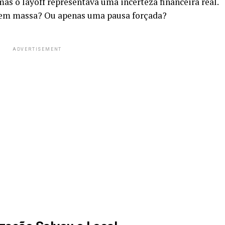
s o layoff representava uma incerteza financeira real.
s em massa? Ou apenas uma pausa forçada?
ADVERTISEMENT