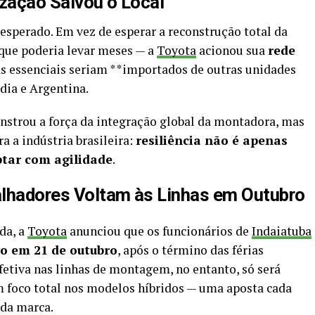
ização Salvou o Local
 esperado. Em vez de esperar a reconstrução total da
 que poderia levar meses — a
Toyota
acionou sua
rede
as essenciais seriam **importados de outras unidades
ndia e Argentina.
nstrou a força da integração global da montadora, mas
a a indústria brasileira:
resiliência não é apenas
aptar com agilidade
.
alhadores Voltam às Linhas em Outubro
da, a
Toyota
anunciou que os funcionários de
Indaiatuba
o em 21 de outubro
, após o término das férias
fetiva nas linhas de montagem, no entanto, só será
 foco total nos modelos híbridos — uma aposta cada
 da marca.