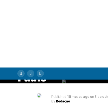
Indaiatuba e
Sorocaba: A Vira
que Salvou Milha
de Empregos no
Interior de São
Paulo
Published
10 meses ago
on
3 de ou
By
Redação