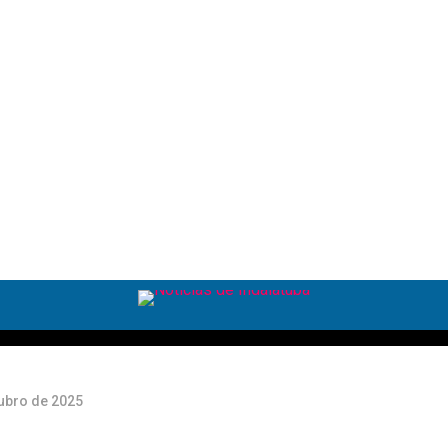
da
res
tubro de 2025