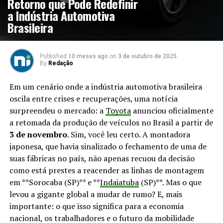
Retorno que Pode Redefinir
a Indústria Automotiva
Brasileira
Published
10 meses ago
on
3 de outubro de 2025
By
Redação
Em um cenário onde a indústria automotiva brasileira
oscila entre crises e recuperações, uma notícia
surpreendeu o mercado: a
Toyota
anunciou oficialmente
a retomada da produção de veículos no Brasil a partir de
3 de novembro
. Sim, você leu certo. A montadora
japonesa, que havia sinalizado o fechamento de uma de
suas fábricas no país, não apenas recuou da decisão
como está prestes a reacender as linhas de montagem
em **Sorocaba (SP)** e **
Indaiatuba
(SP)**. Mas o que
levou a gigante global a mudar de rumo? E, mais
importante: o que isso significa para a economia
nacional, os trabalhadores e o futuro da mobilidade