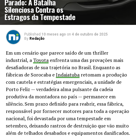
Parado: A Batalha
Silenciosa Contra os
Estragos da Tempestade
Published
10 meses ago
on
4 de outubro de 2025
By
Redação
Em um cenário que parece saído de um thriller
industrial, a
Toyota
enfrenta uma das provações mais
desafiadoras de sua trajetória no Brasil. Enquanto as
fábricas de Sorocaba e
Indaiatuba
retomam a produção
com cautela e estratégias emergenciais, a unidade de
Porto Feliz — verdadeira alma pulsante da cadeia
produtiva da montadora no país — permanece em
silêncio. Sem prazo definido para reabrir, essa fábrica,
responsável por fornecer motores para toda a operação
nacional, foi devastada por uma tempestade em
setembro, deixando rastros de destruição que vão muito
além de telhados desabados e equipamentos danificados.