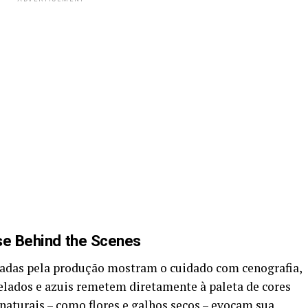
pse Behind the Scenes
gadas pela produção mostram o cuidado com cenografia,
elados e azuis remetem diretamente à paleta de cores
aturais – como flores e galhos secos – evocam sua