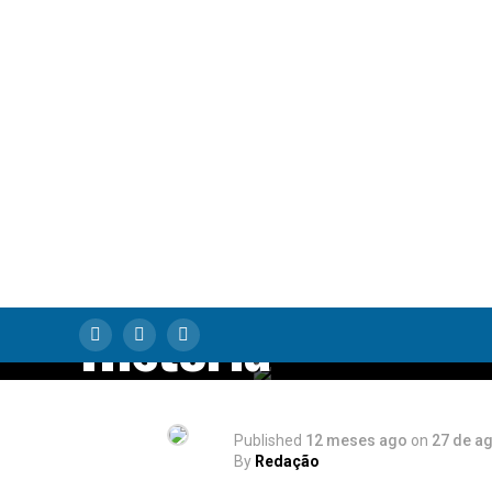
Uma Jornada
Poética e Gratuit
ao Coração do
Artista Mais
Misunderstood d
História
Published
12 meses ago
on
27 de a
By
Redação