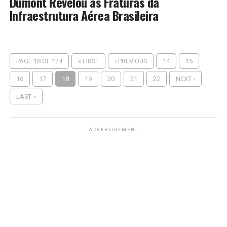
Dumont Revelou as Fraturas da
Infraestrutura Aérea Brasileira
PAGE 18 OF 124
« FIRST
‹ PREVIOUS
14
15
16
17
18
19
20
21
22
NEXT ›
LAST »
ADVERTISEMENT