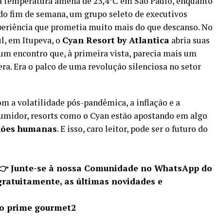
a temperatura amena de 23,4°C em São Paulo, enquanto
 do fim de semana, um grupo seleto de executivos
xperiência que prometia muito mais do que descanso. No
l, em Itupeva, o
Cyan Resort by Atlantica
abria suas
um encontro que, à primeira vista, parecia mais um
a. Era o palco de uma revolução silenciosa no setor
 a volatilidade pós-pandêmica, a inflação e a
idor, resorts como o Cyan estão apostando em algo
exões humanas
. E isso, caro leitor, pode ser o futuro do
 👉 Junte-se à nossa Comunidade no WhatsApp do
gratuitamente, as últimas novidades e