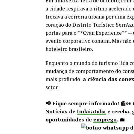
Em uma sexta-feira de outubro, com 
a cidade respirava o ritmo acelerado
trocava a correria urbana por uma e
coração do Distrito Turístico SerrAzu
portas para o **Cyan Experience** — 
evento corporativo comum. Mas não er
hoteleiro brasileiro.
Enquanto o mundo do turismo lida com
mudança de comportamento do consum
mais profundo:
a ciência das con
setor.
📢 Fique sempre informado! 📰👀
Notícias de
Indaiatuba
e receba, 
oportunidades de
emprego
. 💼