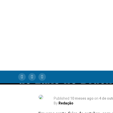
Silencioso: Como
um Resort em
Itupeva Está
Reescrevendo as
Regras do Turis
de Luxo no Brasil
Published
10 meses ago
on
4 de ou
By
Redação