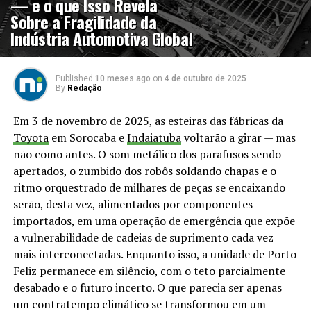
— e o que Isso Revela
Sobre a Fragilidade da
Indústria Automotiva Global
Published
10 meses ago
on
4 de outubro de 2025
By
Redação
Em 3 de novembro de 2025, as esteiras das fábricas da
Toyota
em Sorocaba e
Indaiatuba
voltarão a girar — mas
não como antes. O som metálico dos parafusos sendo
apertados, o zumbido dos robôs soldando chapas e o
ritmo orquestrado de milhares de peças se encaixando
serão, desta vez, alimentados por componentes
importados, em uma operação de emergência que expõe
a vulnerabilidade de cadeias de suprimento cada vez
mais interconectadas. Enquanto isso, a unidade de Porto
Feliz permanece em silêncio, com o teto parcialmente
desabado e o futuro incerto. O que parecia ser apenas
um contratempo climático se transformou em um