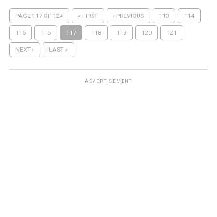
PAGE 117 OF 124
« FIRST
‹ PREVIOUS
113
114
115
116
117
118
119
120
121
NEXT ›
LAST »
ADVERTISEMENT