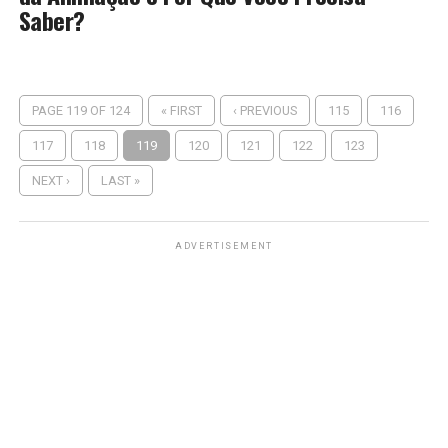
Saber?
PAGE 119 OF 124
« FIRST
‹ PREVIOUS
115
116
117
118
119
120
121
122
123
NEXT ›
LAST »
ADVERTISEMENT